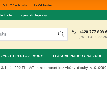
LADEM" odesíláme do 24 hodin.
obchodu
Způsob dopravy
Obchodní podmínky
Rekla
+420 777 808 
(Po – Pá: 8:00-20
VYUŽITÍ DEŠŤOVÉ VODY
TLAKOVÉ NÁDOBY NA VODU
9"3/4 - 1" FP2 FI - V/T transparentní bez vložky, dlouhý, A10100