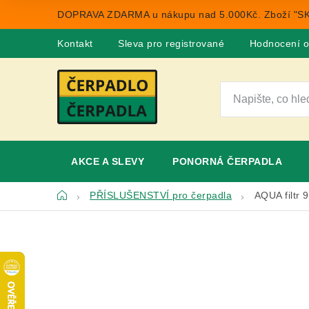
Přejít
DOPRAVA ZDARMA u nákupu nad 5.000Kč. Zboží "SK
na
obsah
Kontakt
Sleva pro registrované
Hodnocení 
AKCE A SLEVY
PONORNÁ ČERPADLA
Domů
PŘÍSLUŠENSTVÍ pro čerpadla
AQUA filtr 