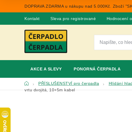
Přejít
DOPRAVA ZDARMA u nákupu nad 5.000Kč. Zboží "SK
na
obsah
Kontakt
Sleva pro registrované
Hodnocení 
AKCE A SLEVY
PONORNÁ ČERPADLA
Domů
PŘÍSLUŠENSTVÍ pro čerpadla
Hlídání hla
vrtu dvojitá, 10+5m kabel