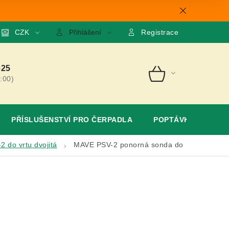
mace
CZK
O nás
GDPR
Poptávka
Přihlášení
Registrace
625
:00)
NÁKUPNÍ
KOŠÍK
PŘÍSLUŠENSTVÍ PRO ČERPADLA
POPTÁVKA
 do vrtu dvojitá
MAVE PSV-2 ponorná sonda do