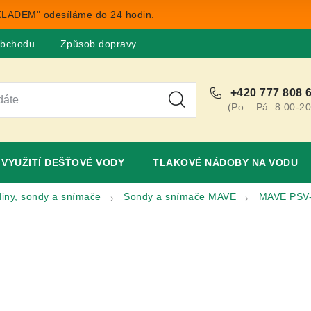
LADEM" odesíláme do 24 hodin.
obchodu
Způsob dopravy
Obchodní podmínky
Rekla
+420 777 808 
(Po – Pá: 8:00-20
VYUŽITÍ DEŠŤOVÉ VODY
TLAKOVÉ NÁDOBY NA VODU
diny, sondy a snímače
Sondy a snímače MAVE
MAVE PSV-2