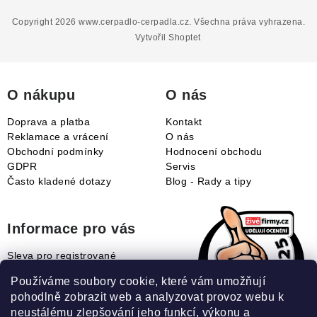
á
p
Copyright 2026
www.cerpadlo-cerpadla.cz
. Všechna práva vyhrazena.
a
Vytvořil Shoptet
t
í
O nákupu
O nás
Doprava a platba
Kontakt
Reklamace a vrácení
O nás
Obchodní podmínky
Hodnocení obchodu
GDPR
Servis
Často kladené dotazy
Blog - Rady a tipy
Informace pro vás
Sleva pro registrované
Naše novinky
Používáme soubory cookie, které vám umožňují
Jak uplatnit slevový kupón?
pohodlně zobrazit web a analyzovat provoz webu k
Jak nakupovat?
neustálému zlepšování jeho funkcí, výkonu a
Slovník pojmů