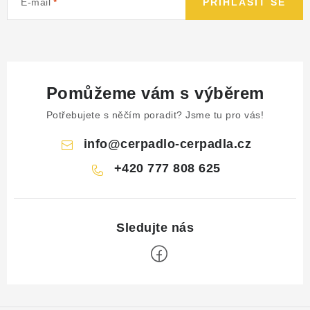
E-mail
PŘIHLÁSIT SE
Pomůžeme vám s výběrem
Potřebujete s něčím poradit? Jsme tu pro vás!
info
@
cerpadlo-cerpadla.cz
+420 777 808 625
Z