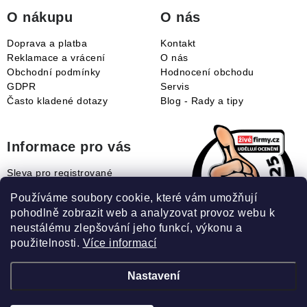
í
O nákupu
O nás
Doprava a platba
Kontakt
Reklamace a vrácení
O nás
Obchodní podmínky
Hodnocení obchodu
GDPR
Servis
Často kladené dotazy
Blog - Rady a tipy
Informace pro vás
Sleva pro registrované
Naše novinky
Používáme soubory cookie, které vám umožňují
Jak uplatnit slevový kupón?
pohodlně zobrazit web a analyzovat provoz webu k
Jak nakupovat?
neustálému zlepšování jeho funkcí, výkonu a
Slovník pojmů
použitelnosti.
Více informací
Nastavení
Recenze našeho eshopu: