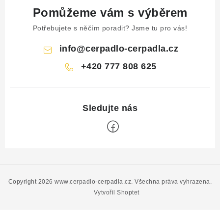
Pomůžeme vám s výběrem
Potřebujete s něčím poradit? Jsme tu pro vás!
info
@
cerpadlo-cerpadla.cz
+420 777 808 625
Z
á
p
Copyright 2026
www.cerpadlo-cerpadla.cz
. Všechna práva vyhrazena.
a
Vytvořil Shoptet
t