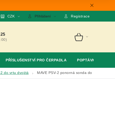
mace
CZK
O nás
GDPR
Poptávka
Přihlášení
Registrace
625
:00)
NÁKUPNÍ
KOŠÍK
PŘÍSLUŠENSTVÍ PRO ČERPADLA
POPTÁVKA
 do vrtu dvojitá
MAVE PSV-2 ponorná sonda do