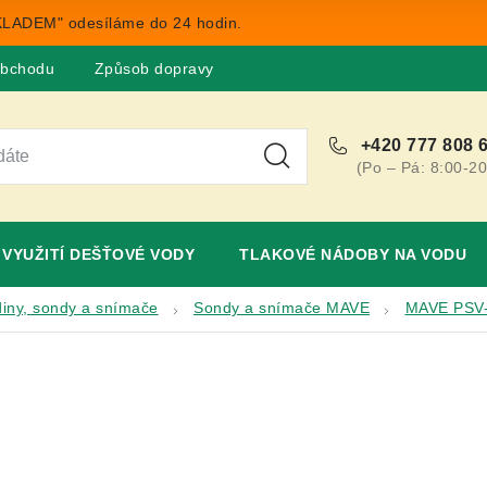
LADEM" odesíláme do 24 hodin.
obchodu
Způsob dopravy
Obchodní podmínky
Rekla
+420 777 808 
(Po – Pá: 8:00-20
VYUŽITÍ DEŠŤOVÉ VODY
TLAKOVÉ NÁDOBY NA VODU
diny, sondy a snímače
Sondy a snímače MAVE
MAVE PSV-2