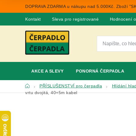
Přejít
DOPRAVA ZDARMA u nákupu nad 5.000Kč. Zboží "SK
na
obsah
Kontakt
Sleva pro registrované
Hodnocení 
AKCE A SLEVY
PONORNÁ ČERPADLA
Domů
PŘÍSLUŠENSTVÍ pro čerpadla
Hlídání hla
vrtu dvojitá, 40+5m kabel