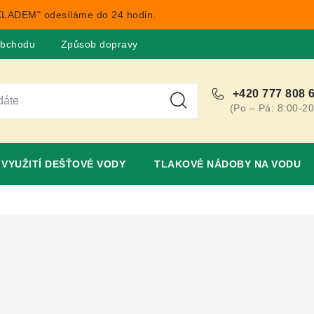
LADEM" odesíláme do 24 hodin.
obchodu
Způsob dopravy
Obchodní podmínky
Rekla
+420 777 808 
(Po – Pá: 8:00-20
VYUŽITÍ DEŠŤOVÉ VODY
TLAKOVÉ NÁDOBY NA VODU