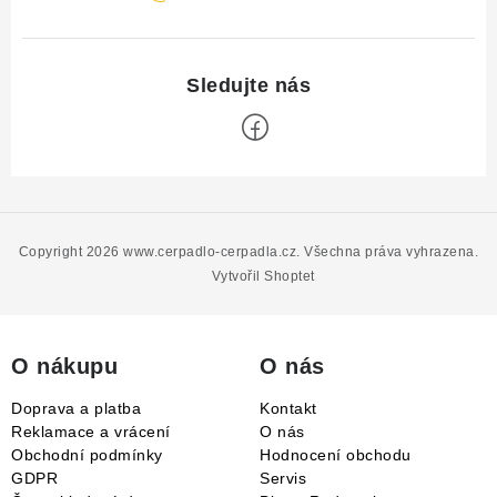
Z
á
p
Copyright 2026
www.cerpadlo-cerpadla.cz
. Všechna práva vyhrazena.
a
Vytvořil Shoptet
t
í
O nákupu
O nás
Doprava a platba
Kontakt
Reklamace a vrácení
O nás
Obchodní podmínky
Hodnocení obchodu
GDPR
Servis