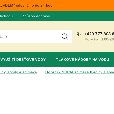
LADEM" odesíláme do 24 hodin.
obchodu
Způsob dopravy
Obchodní podmínky
Rekla
+420 777 808 
(Po – Pá: 8:00-20
VYUŽITÍ DEŠŤOVÉ VODY
TLAKOVÉ NÁDOBY NA VODU
diny, sondy a snímače
Do vrtu - NORIA snímače hladiny + son