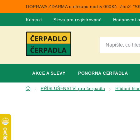
Přejít
DOPRAVA ZDARMA u nákupu nad 5.000Kč. Zboží "SK
na
obsah
Kontakt
Sleva pro registrované
Hodnocení 
AKCE A SLEVY
PONORNÁ ČERPADLA
Domů
PŘÍSLUŠENSTVÍ pro čerpadla
Hlídání hla