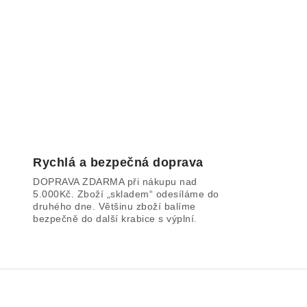
Rychlá a bezpečná doprava
DOPRAVA ZDARMA při nákupu nad
5.000Kč. Zboží „skladem“ odesíláme do
druhého dne. Většinu zboží balíme
bezpečně do další krabice s výplní.