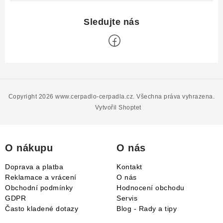
Z
á
p
Copyright 2026
www.cerpadlo-cerpadla.cz
. Všechna práva vyhrazena.
a
Vytvořil Shoptet
t
í
O nákupu
O nás
Doprava a platba
Kontakt
Reklamace a vrácení
O nás
Obchodní podmínky
Hodnocení obchodu
GDPR
Servis
Často kladené dotazy
Blog - Rady a tipy