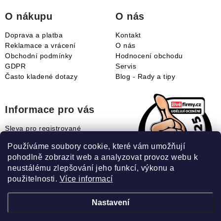
í
O nákupu
O nás
Doprava a platba
Kontakt
Reklamace a vrácení
O nás
Obchodní podmínky
Hodnocení obchodu
GDPR
Servis
Často kladené dotazy
Blog - Rady a tipy
Informace pro vás
Sleva pro registrované
Naše novinky
Používáme soubory cookie, které vám umožňují
Jak uplatnit slevový kupón?
pohodlně zobrazit web a analyzovat provoz webu k
Jak nakupovat?
neustálému zlepšování jeho funkcí, výkonu a
Slovník pojmů
použitelnosti.
Více informací
Nastavení