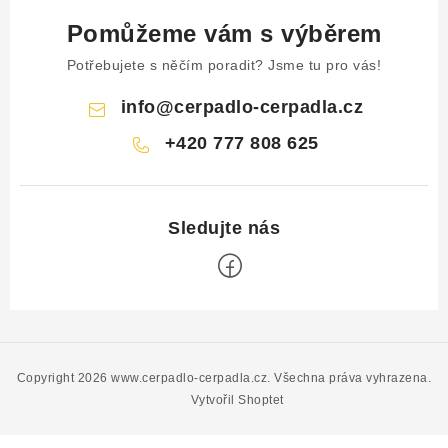
Pomůžeme vám s výběrem
Potřebujete s něčím poradit? Jsme tu pro vás!
info
@
cerpadlo-cerpadla.cz
+420 777 808 625
Z
á
p
Copyright 2026
www.cerpadlo-cerpadla.cz
. Všechna práva vyhrazena.
a
Vytvořil Shoptet
t