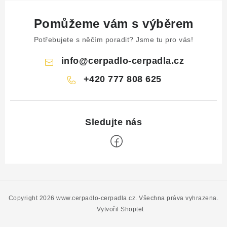
Pomůžeme vám s výběrem
Potřebujete s něčím poradit? Jsme tu pro vás!
info
@
cerpadlo-cerpadla.cz
+420 777 808 625
Z
á
p
Copyright 2026
www.cerpadlo-cerpadla.cz
. Všechna práva vyhrazena.
a
Vytvořil Shoptet
t