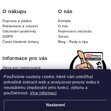
í
O nákupu
O nás
Doprava a platba
Kontakt
Reklamace a vrácení
O nás
Obchodní podmínky
Hodnocení obchodu
GDPR
Servis
Často kladené dotazy
Blog - Rady a tipy
Informace pro vás
Sleva pro registrované
Naše novinky
Používáme soubory cookie, které vám umožňují
Jak uplatnit slevový kupón?
pohodlně zobrazit web a analyzovat provoz webu k
Jak nakupovat?
neustálému zlepšování jeho funkcí, výkonu a
Slovník pojmů
použitelnosti.
Více informací
Nastavení