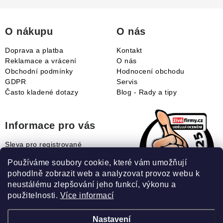
t
í
O nákupu
O nás
Doprava a platba
Kontakt
Reklamace a vrácení
O nás
Obchodní podmínky
Hodnocení obchodu
GDPR
Servis
Často kladené dotazy
Blog - Rady a tipy
Informace pro vás
Sleva pro registrované
Naše novinky
Používáme soubory cookie, které vám umožňují
Jak uplatnit slevový kupón?
pohodlně zobrazit web a analyzovat provoz webu k
Jak nakupovat?
neustálému zlepšování jeho funkcí, výkonu a
Slovník pojmů
použitelnosti.
Více informací
Nastavení