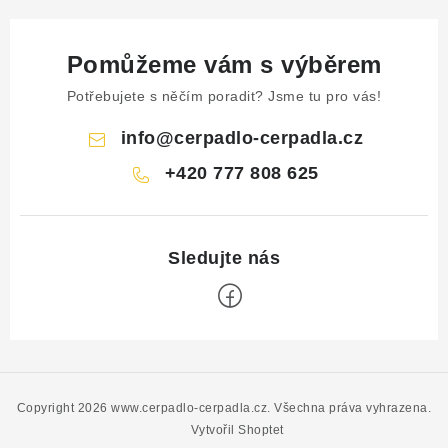
Pomůžeme vám s výběrem
Potřebujete s něčím poradit? Jsme tu pro vás!
info
@
cerpadlo-cerpadla.cz
+420 777 808 625
Z
á
p
Copyright 2026
www.cerpadlo-cerpadla.cz
. Všechna práva vyhrazena.
a
Vytvořil Shoptet