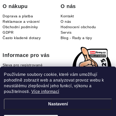
í
O nákupu
O nás
Doprava a platba
Kontakt
Reklamace a vrácení
O nás
Obchodní podmínky
Hodnocení obchodu
GDPR
Servis
Často kladené dotazy
Blog - Rady a tipy
Informace pro vás
Sleva pro registrované
Naše novinky
Používáme soubory cookie, které vám umožňují
Jak uplatnit slevový kupón?
pohodlně zobrazit web a analyzovat provoz webu k
Jak nakupovat?
neustálému zlepšování jeho funkcí, výkonu a
Slovník pojmů
použitelnosti.
Více informací
Nastavení
Recenze našeho eshopu: