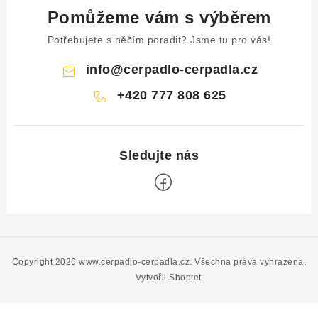
Pomůžeme vám s výběrem
Potřebujete s něčím poradit? Jsme tu pro vás!
info
@
cerpadlo-cerpadla.cz
+420 777 808 625
Z
á
p
Copyright 2026
www.cerpadlo-cerpadla.cz
. Všechna práva vyhrazena.
a
Vytvořil Shoptet
t