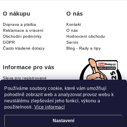
t
í
O nákupu
O nás
Doprava a platba
Kontakt
Reklamace a vrácení
O nás
Obchodní podmínky
Hodnocení obchodu
GDPR
Servis
Často kladené dotazy
Blog - Rady a tipy
Informace pro vás
Sleva pro registrované
Naše novinky
Používáme soubory cookie, které vám umožňují
Jak uplatnit slevový kupón?
pohodlně zobrazit web a analyzovat provoz webu k
Jak nakupovat?
neustálému zlepšování jeho funkcí, výkonu a
Slovník pojmů
použitelnosti.
Více informací
Nastavení