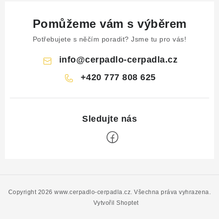
Pomůžeme vám s výběrem
Potřebujete s něčím poradit? Jsme tu pro vás!
info
@
cerpadlo-cerpadla.cz
+420 777 808 625
Z
á
p
Copyright 2026
www.cerpadlo-cerpadla.cz
. Všechna práva vyhrazena.
a
Vytvořil Shoptet