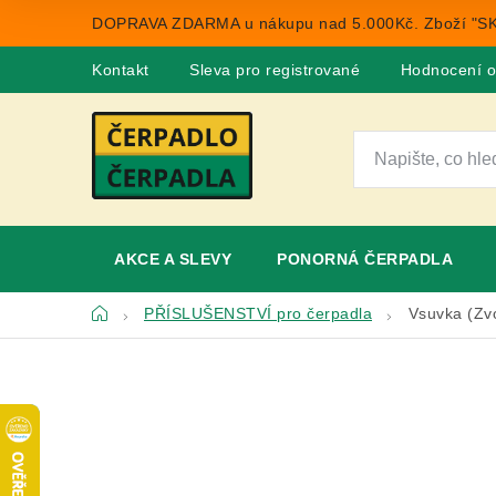
Přejít
DOPRAVA ZDARMA u nákupu nad 5.000Kč. Zboží "SK
na
obsah
Kontakt
Sleva pro registrované
Hodnocení 
AKCE A SLEVY
PONORNÁ ČERPADLA
Domů
PŘÍSLUŠENSTVÍ pro čerpadla
Vsuvka (Zvo