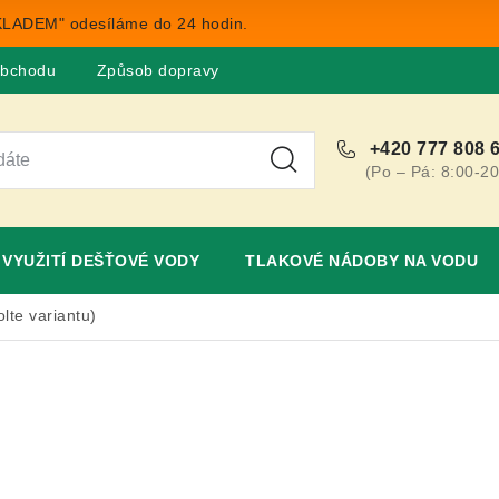
LADEM" odesíláme do 24 hodin.
obchodu
Způsob dopravy
Obchodní podmínky
Rekla
+420 777 808 
(Po – Pá: 8:00-20
VYUŽITÍ DEŠŤOVÉ VODY
TLAKOVÉ NÁDOBY NA VODU
lte variantu)