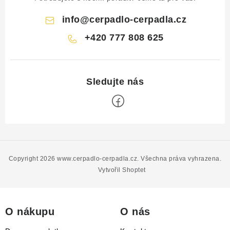
info
@
cerpadlo-cerpadla.cz
+420 777 808 625
Z
á
p
Copyright 2026
www.cerpadlo-cerpadla.cz
. Všechna práva vyhrazena.
a
Vytvořil Shoptet
t
í
O nákupu
O nás