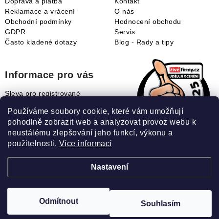
Doprava a platba
Kontakt
Reklamace a vrácení
O nás
Obchodní podmínky
Hodnocení obchodu
GDPR
Servis
Často kladené dotazy
Blog - Rady a tipy
Informace pro vás
Sleva pro registrované
Naše novinky
Používáme soubory cookie, které vám umožňují
Jak uplatnit slevový kupón?
pohodlně zobrazit web a analyzovat provoz webu k
Jak nakupovat?
neustálému zlepšování jeho funkcí, výkonu a
Slovník pojmů
použitelnosti.
Více informací
Nastavení
Recenze našeho eshopu:
Odmítnout
Souhlasím