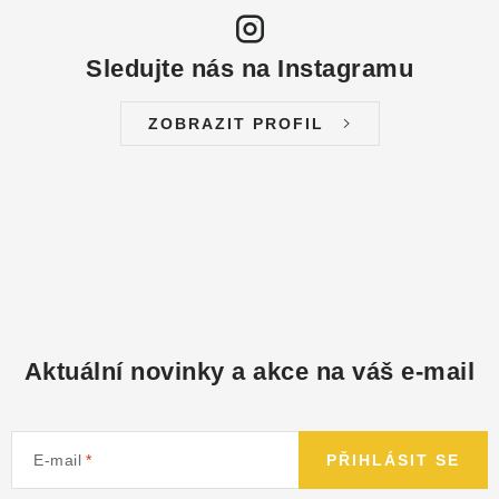
NÁHRADNÍ DÍLY
Sledujte nás na Instagramu
PRODUKTY VYŘAZENÉ Z NABÍDKY
ZOBRAZIT PROFIL
BAZAR, ROZBALENO
SEKAČKY, ZÁVLAHY
Kontakt
Sleva pro registrované
Hodnocení obchodu
Způsob dopravy
Obchodní podmínky
Reklamace
O nás
GDPR
Poptávka
Aktuální novinky a akce na váš e-mail
E-mail
PŘIHLÁSIT SE