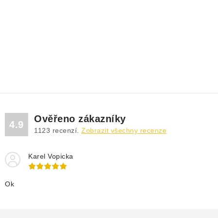
DRENÁŽNÍ ČERPADLA
KALOVÁ ČERPADLA
ČERPACÍ JÍMKY KANALIZACE
OBĚHOVÁ ČERPADLA
DOMÁCÍ VODÁRNY
Ověřeno zákazníky
4.9
POVRCHOVÁ ČERPADLA
1123
recenzí.
Zobrazit všechny recenze
BAZÉNOVÁ ČERPADLA
Karel Vopicka
RUČNÍ ČERPADLA
Ok
KABELY A SPOJKY