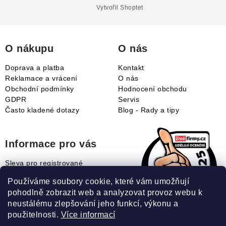
a
Vytvořil Shoptet
t
í
O nákupu
O nás
Doprava a platba
Kontakt
Reklamace a vrácení
O nás
Obchodní podmínky
Hodnocení obchodu
GDPR
Servis
Často kladené dotazy
Blog - Rady a tipy
Informace pro vás
Sleva pro registrované
Naše novinky
Používáme soubory cookie, které vám umožňují
Jak uplatnit slevový kupón?
pohodlně zobrazit web a analyzovat provoz webu k
Jak nakupovat?
neustálému zlepšování jeho funkcí, výkonu a
Slovník pojmů
použitelnosti.
Více informací