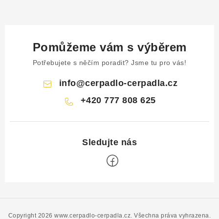
Pomůžeme vám s výběrem
Potřebujete s něčím poradit? Jsme tu pro vás!
info
@
cerpadlo-cerpadla.cz
+420 777 808 625
Z
á
p
Copyright 2026
www.cerpadlo-cerpadla.cz
. Všechna práva vyhrazena.