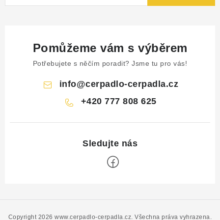
Pomůžeme vám s výběrem
Potřebujete s něčím poradit? Jsme tu pro vás!
info
@
cerpadlo-cerpadla.cz
+420 777 808 625
Z
á
p
Copyright 2026
www.cerpadlo-cerpadla.cz
. Všechna práva vyhrazena.