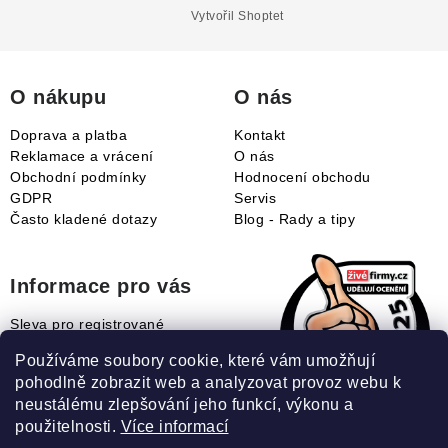
a
Vytvořil Shoptet
t
í
O nákupu
O nás
Doprava a platba
Kontakt
Reklamace a vrácení
O nás
Obchodní podmínky
Hodnocení obchodu
GDPR
Servis
Často kladené dotazy
Blog - Rady a tipy
Informace pro vás
Sleva pro registrované
Naše novinky
Používáme soubory cookie, které vám umožňují
Jak uplatnit slevový kupón?
pohodlně zobrazit web a analyzovat provoz webu k
Jak nakupovat?
neustálému zlepšování jeho funkcí, výkonu a
Slovník pojmů
použitelnosti.
Více informací