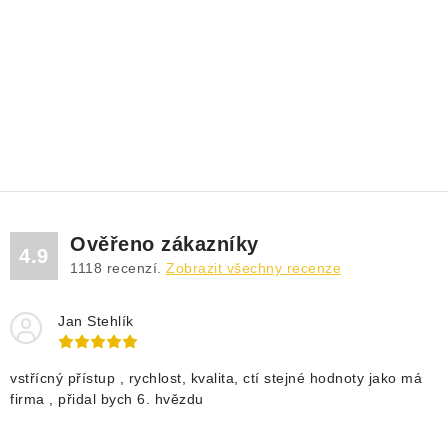
DRENÁŽNÍ ČERPADLA
KALOVÁ ČERPADLA
ČERPACÍ JÍMKY KANALIZACE
OBĚHOVÁ ČERPADLA
DOMÁCÍ VODÁRNY
Ověřeno zákazníky
4.9
POVRCHOVÁ ČERPADLA
1118
recenzí.
Zobrazit všechny recenze
BAZÉNOVÁ ČERPADLA
Jan Stehlík
RUČNÍ ČERPADLA
vstřícný přístup , rychlost, kvalita, ctí stejné hodnoty jako má
firma , přidal bych 6. hvězdu
KABELY A SPOJKY