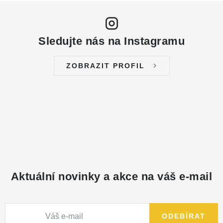
NÁHRADNÍ DÍLY
PRODUKTY VYŘAZENÉ Z NABÍDKY
Sledujte nás na Instagramu
BAZAR, ROZBALENO
ZOBRAZIT PROFIL
SEKAČKY, ZÁVLAHY
Kontakt
Sleva pro registrované
Hodnocení obchodu
Způsob dopravy
Obchodní podmínky
Reklamace
O nás
GDPR
Poptávka
Aktuální novinky a akce na váš e-mail
ODEBÍRAT