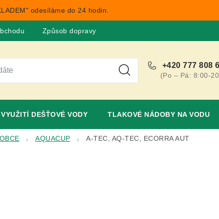
LADEM" odesíláme do 24 hodin.
obchodu
Způsob dopravy
Obchodní podmínky
Rekla
+420 777 808 
(Po – Pá: 8:00-20
VYUŽITÍ DEŠŤOVÉ VODY
TLAKOVÉ NÁDOBY NA VODU
ROBCE
AQUACUP
A-TEC, AQ-TEC, ECORRA AUT