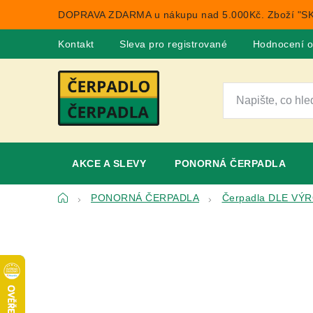
Přejít
DOPRAVA ZDARMA u nákupu nad 5.000Kč. Zboží "SK
na
obsah
Kontakt
Sleva pro registrované
Hodnocení 
AKCE A SLEVY
PONORNÁ ČERPADLA
Domů
PONORNÁ ČERPADLA
Čerpadla DLE VÝ