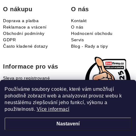
í
O nákupu
O nás
Doprava a platba
Kontakt
Reklamace a vrácení
O nás
Obchodní podmínky
Hodnocení obchodu
GDPR
Servis
Často kladené dotazy
Blog - Rady a tipy
Informace pro vás
Sleva pro registrované
Naše novinky
Používáme soubory cookie, které vám umožňují
Jak uplatnit slevový kupón?
pohodlně zobrazit web a analyzovat provoz webu k
Jak nakupovat?
neustálému zlepšování jeho funkcí, výkonu a
Slovník pojmů
použitelnosti.
Více informací
Nastavení