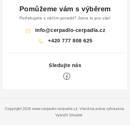
Pomůžeme vám s výběrem
Potřebujete s něčím poradit? Jsme tu pro vás!
info
@
cerpadlo-cerpadla.cz
+420 777 808 625
Z
á
p
Copyright 2026
www.cerpadlo-cerpadla.cz
. Všechna práva vyhrazena.
a
Vytvořil Shoptet
t