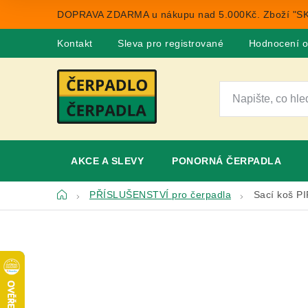
Přejít
DOPRAVA ZDARMA u nákupu nad 5.000Kč. Zboží "SK
na
obsah
Kontakt
Sleva pro registrované
Hodnocení 
AKCE A SLEVY
PONORNÁ ČERPADLA
Domů
PŘÍSLUŠENSTVÍ pro čerpadla
Sací koš P