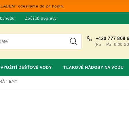
LADEM" odesíláme do 24 hodin.
obchodu
Způsob dopravy
Obchodní podmínky
Rekla
+420 777 808 
(Po – Pá: 8:00-20
VYUŽITÍ DEŠŤOVÉ VODY
TLAKOVÉ NÁDOBY NA VODU
IRÁT 5/4"