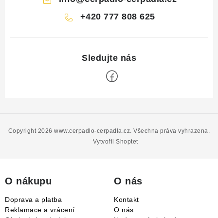
+420 777 808 625
Z
á
p
Copyright 2026
www.cerpadlo-cerpadla.cz
. Všechna práva vyhrazena.
a
Vytvořil Shoptet
t
í
O nákupu
O nás
Doprava a platba
Kontakt
Reklamace a vrácení
O nás