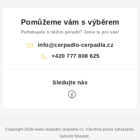
Pomůžeme vám s výběrem
Potřebujete s něčím poradit? Jsme tu pro vás!
info
@
cerpadlo-cerpadla.cz
+420 777 808 625
Z
á
p
Copyright 2026
www.cerpadlo-cerpadla.cz
. Všechna práva vyhrazena.
a
Vytvořil Shoptet