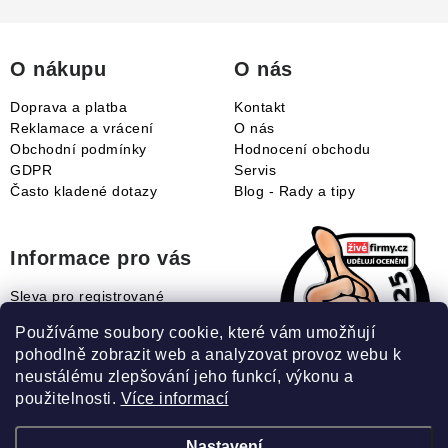
t
í
O nákupu
O nás
Doprava a platba
Kontakt
Reklamace a vrácení
O nás
Obchodní podmínky
Hodnocení obchodu
GDPR
Servis
Často kladené dotazy
Blog - Rady a tipy
Informace pro vás
Sleva pro registrované
Naše novinky
Používáme soubory cookie, které vám umožňují
Jak uplatnit slevový kupón?
pohodlně zobrazit web a analyzovat provoz webu k
Jak nakupovat?
neustálému zlepšování jeho funkcí, výkonu a
Slovník pojmů
použitelnosti.
Více informací
Nastavení