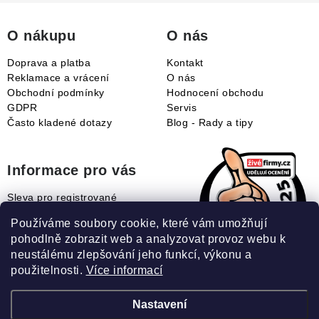
t
í
O nákupu
O nás
Doprava a platba
Kontakt
Reklamace a vrácení
O nás
Obchodní podmínky
Hodnocení obchodu
GDPR
Servis
Často kladené dotazy
Blog - Rady a tipy
Informace pro vás
Sleva pro registrované
Naše novinky
Používáme soubory cookie, které vám umožňují
Jak uplatnit slevový kupón?
pohodlně zobrazit web a analyzovat provoz webu k
Jak nakupovat?
neustálému zlepšování jeho funkcí, výkonu a
Slovník pojmů
použitelnosti.
Více informací
Nastavení