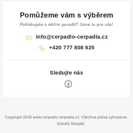
Pomůžeme vám s výběrem
Potřebujete s něčím poradit? Jsme tu pro vás!
info
@
cerpadlo-cerpadla.cz
+420 777 808 625
Z
á
p
Copyright 2026
www.cerpadlo-cerpadla.cz
. Všechna práva vyhrazena.
a
Vytvořil Shoptet