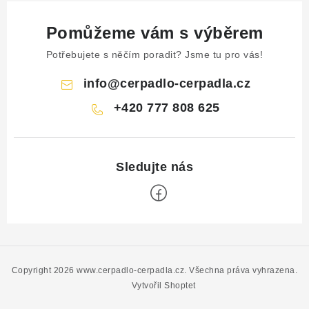
Pomůžeme vám s výběrem
Potřebujete s něčím poradit? Jsme tu pro vás!
info
@
cerpadlo-cerpadla.cz
+420 777 808 625
Z
á
p
Copyright 2026
www.cerpadlo-cerpadla.cz
. Všechna práva vyhrazena.
a
Vytvořil Shoptet