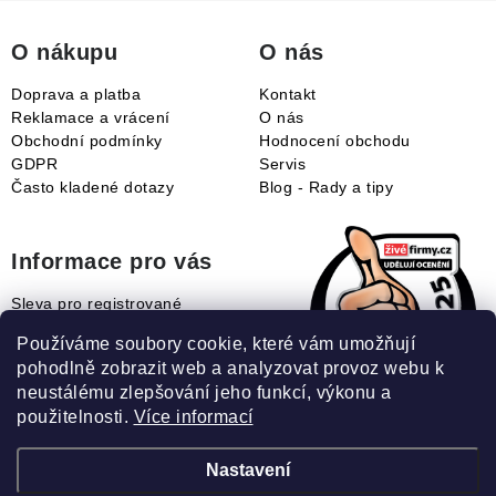
t
í
O nákupu
O nás
Doprava a platba
Kontakt
Reklamace a vrácení
O nás
Obchodní podmínky
Hodnocení obchodu
GDPR
Servis
Často kladené dotazy
Blog - Rady a tipy
Informace pro vás
Sleva pro registrované
Naše novinky
Používáme soubory cookie, které vám umožňují
Jak uplatnit slevový kupón?
pohodlně zobrazit web a analyzovat provoz webu k
Jak nakupovat?
neustálému zlepšování jeho funkcí, výkonu a
Slovník pojmů
použitelnosti.
Více informací
Nastavení