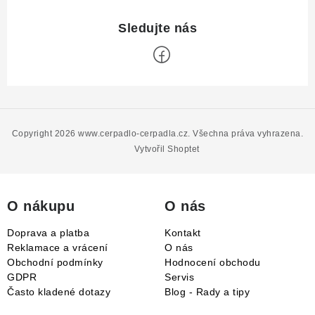
Z
á
p
Copyright 2026
www.cerpadlo-cerpadla.cz
. Všechna práva vyhrazena.
a
Vytvořil Shoptet
t
í
O nákupu
O nás
Doprava a platba
Kontakt
Reklamace a vrácení
O nás
Obchodní podmínky
Hodnocení obchodu
GDPR
Servis
Často kladené dotazy
Blog - Rady a tipy