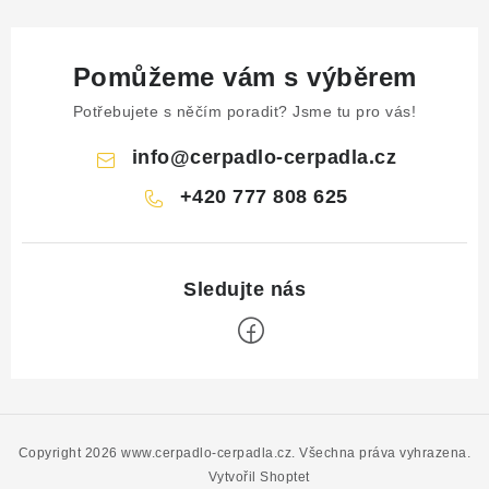
Pomůžeme vám s výběrem
Potřebujete s něčím poradit? Jsme tu pro vás!
info
@
cerpadlo-cerpadla.cz
+420 777 808 625
Z
á
p
Copyright 2026
www.cerpadlo-cerpadla.cz
. Všechna práva vyhrazena.
a
Vytvořil Shoptet