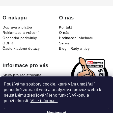
t
í
O nákupu
O nás
Doprava a platba
Kontakt
Reklamace a vrácení
O nás
Obchodní podmínky
Hodnocení obchodu
GDPR
Servis
Často kladené dotazy
Blog - Rady a tipy
Informace pro vás
Sleva pro registrované
Naše novinky
Používáme soubory cookie, které vám umožňují
Jak uplatnit slevový kupón?
pohodlně zobrazit web a analyzovat provoz webu k
Jak nakupovat?
neustálému zlepšování jeho funkcí, výkonu a
Slovník pojmů
použitelnosti.
Více informací
Nastavení