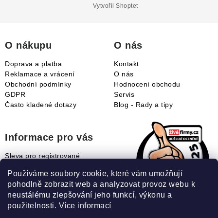
a
Vytvořil Shoptet
t
í
O nákupu
O nás
Doprava a platba
Kontakt
Reklamace a vrácení
O nás
Obchodní podmínky
Hodnocení obchodu
GDPR
Servis
Často kladené dotazy
Blog - Rady a tipy
Informace pro vás
Sleva pro registrované
Naše novinky
Používáme soubory cookie, které vám umožňují
Jak uplatnit slevový kupón?
pohodlně zobrazit web a analyzovat provoz webu k
Jak nakupovat?
neustálému zlepšování jeho funkcí, výkonu a
Slovník pojmů
použitelnosti.
Více informací