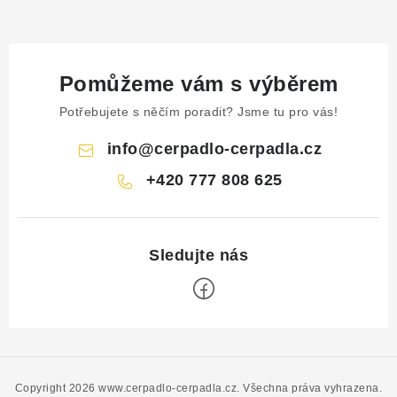
Pomůžeme vám s výběrem
Potřebujete s něčím poradit? Jsme tu pro vás!
info
@
cerpadlo-cerpadla.cz
+420 777 808 625
Z
á
p
Copyright 2026
www.cerpadlo-cerpadla.cz
. Všechna práva vyhrazena.