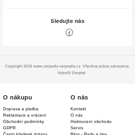
Z
á
p
Copyright 2026
www.cerpadlo-cerpadla.cz
. Všechna práva vyhrazena.
a
Vytvořil Shoptet
t
í
O nákupu
O nás
Doprava a platba
Kontakt
Reklamace a vrácení
O nás
Obchodní podmínky
Hodnocení obchodu
GDPR
Servis
Často kladené dotazy
Blog - Rady a tipy