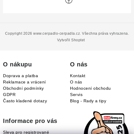
Z
á
p
Copyright 2026
www.cerpadlo-cerpadla.cz
. Všechna práva vyhrazena.
a
Vytvořil Shoptet
t
í
O nákupu
O nás
Doprava a platba
Kontakt
Reklamace a vrácení
O nás
Obchodní podmínky
Hodnocení obchodu
GDPR
Servis
Často kladené dotazy
Blog - Rady a tipy
Informace pro vás
Sleva pro registrované