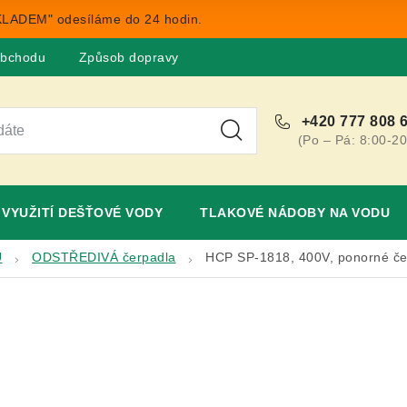
LADEM" odesíláme do 24 hodin.
obchodu
Způsob dopravy
Obchodní podmínky
Rekla
+420 777 808 
(Po – Pá: 8:00-20
VYUŽITÍ DEŠŤOVÉ VODY
TLAKOVÉ NÁDOBY NA VODU
U
ODSTŘEDIVÁ čerpadla
HCP SP-1818, 400V, ponorné če