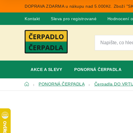
Přejít
DOPRAVA ZDARMA u nákupu nad 5.000Kč. Zboží "SK
na
obsah
Kontakt
Sleva pro registrované
Hodnocení 
AKCE A SLEVY
PONORNÁ ČERPADLA
Domů
PONORNÁ ČERPADLA
Čerpadla DO VRT