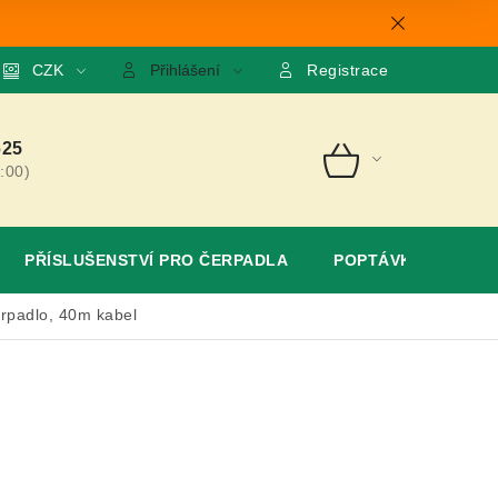
mace
CZK
O nás
GDPR
Poptávka
Přihlášení
Registrace
625
:00)
NÁKUPNÍ
KOŠÍK
PŘÍSLUŠENSTVÍ PRO ČERPADLA
POPTÁVKA
rpadlo, 40m kabel