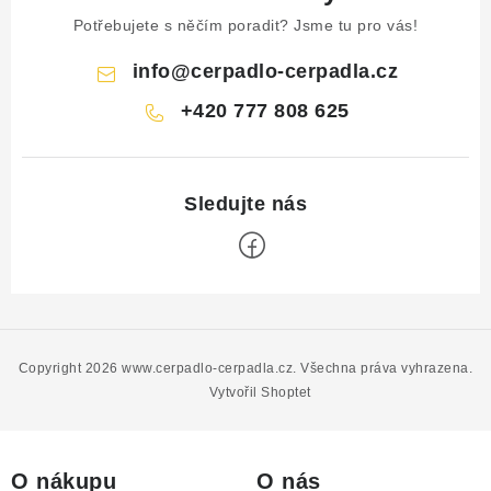
Potřebujete s něčím poradit? Jsme tu pro vás!
info
@
cerpadlo-cerpadla.cz
+420 777 808 625
Z
á
p
Copyright 2026
www.cerpadlo-cerpadla.cz
. Všechna práva vyhrazena.
a
Vytvořil Shoptet
t
í
O nákupu
O nás