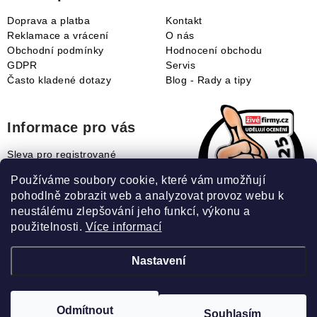
Doprava a platba
Kontakt
Reklamace a vrácení
O nás
Obchodní podmínky
Hodnocení obchodu
GDPR
Servis
Často kladené dotazy
Blog - Rady a tipy
Informace pro vás
Sleva pro registrované
Naše novinky
Používáme soubory cookie, které vám umožňují
Jak uplatnit slevový kupón?
pohodlně zobrazit web a analyzovat provoz webu k
Jak nakupovat?
neustálému zlepšování jeho funkcí, výkonu a
Slovník pojmů
použitelnosti.
Více informací
Nastavení
Recenze našeho eshopu:
Odmítnout
Souhlasím