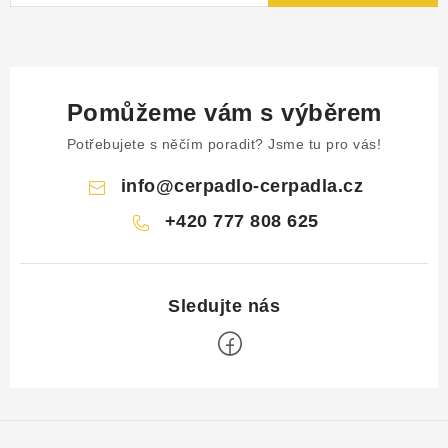
Pomůžeme vám s výběrem
Potřebujete s něčím poradit? Jsme tu pro vás!
info
@
cerpadlo-cerpadla.cz
+420 777 808 625
Z
á