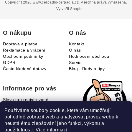
p
Copyright 2026
www.cerpadlo-cerpadla.cz
. Všechna práva vyhrazena.
a
Vytvořil Shoptet
t
í
O nákupu
O nás
Doprava a platba
Kontakt
Reklamace a vrácení
O nás
Obchodní podmínky
Hodnocení obchodu
GDPR
Servis
Často kladené dotazy
Blog - Rady a tipy
Informace pro vás
Sleva pro registrované
Naše novinky
Používáme soubory cookie, které vám umožňují
Jak uplatnit slevový kupón?
pohodlně zobrazit web a analyzovat provoz webu k
Jak nakupovat?
neustálému zlepšování jeho funkcí, výkonu a
Slovník pojmů
použitelnosti.
Více informací