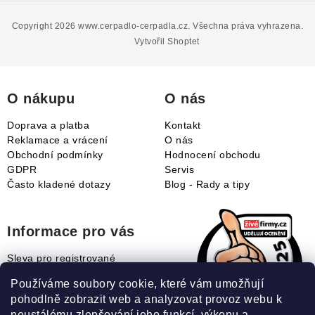
á
p
Copyright 2026
www.cerpadlo-cerpadla.cz
. Všechna práva vyhrazena.
a
Vytvořil Shoptet
t
í
O nákupu
O nás
Doprava a platba
Kontakt
Reklamace a vrácení
O nás
Obchodní podmínky
Hodnocení obchodu
GDPR
Servis
Často kladené dotazy
Blog - Rady a tipy
Informace pro vás
Sleva pro registrované
Naše novinky
Používáme soubory cookie, které vám umožňují
Jak uplatnit slevový kupón?
pohodlně zobrazit web a analyzovat provoz webu k
Jak nakupovat?
neustálému zlepšování jeho funkcí, výkonu a