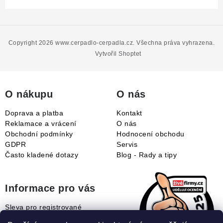
Z
á
p
Copyright 2026
www.cerpadlo-cerpadla.cz
. Všechna práva vyhrazena.
a
Vytvořil Shoptet
t
í
O nákupu
O nás
Doprava a platba
Kontakt
Reklamace a vrácení
O nás
Obchodní podmínky
Hodnocení obchodu
GDPR
Servis
Často kladené dotazy
Blog - Rady a tipy
Informace pro vás
Sleva pro registrované
Naše novinky