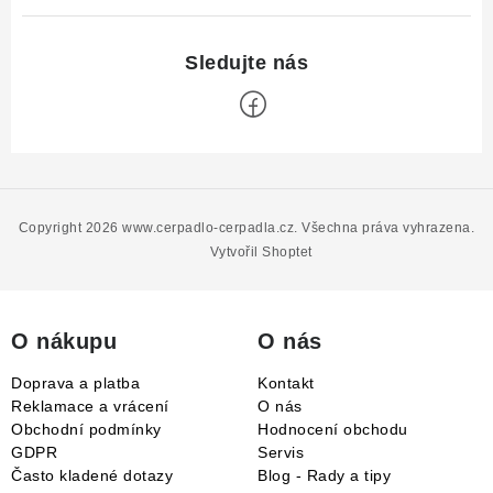
Z
á
p
Copyright 2026
www.cerpadlo-cerpadla.cz
. Všechna práva vyhrazena.
a
Vytvořil Shoptet
t
í
O nákupu
O nás
Doprava a platba
Kontakt
Reklamace a vrácení
O nás
Obchodní podmínky
Hodnocení obchodu
GDPR
Servis
Často kladené dotazy
Blog - Rady a tipy