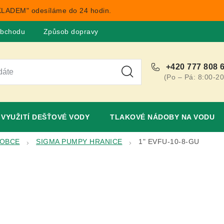
LADEM" odesíláme do 24 hodin.
obchodu
Způsob dopravy
Obchodní podmínky
Rekla
+420 777 808 
(Po – Pá: 8:00-20
VYUŽITÍ DEŠŤOVÉ VODY
TLAKOVÉ NÁDOBY NA VODU
ROBCE
SIGMA PUMPY HRANICE
1" EVFU-10-8-GU