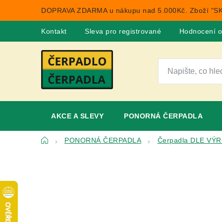
Přejít
DOPRAVA ZDARMA u nákupu nad 5.000Kč. Zboží "SK
na
obsah
Kontakt
Sleva pro registrované
Hodnocení 
AKCE A SLEVY
PONORNÁ ČERPADLA
Domů
PONORNÁ ČERPADLA
Čerpadla DLE VÝ