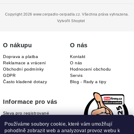
á
p
Copyright 2026
www.cerpadlo-cerpadla.cz
. Všechna práva vyhrazena.
a
Vytvořil Shoptet
t
í
O nákupu
O nás
Doprava a platba
Kontakt
Reklamace a vrácení
O nás
Obchodní podmínky
Hodnocení obchodu
GDPR
Servis
Často kladené dotazy
Blog - Rady a tipy
Informace pro vás
Sleva pro registrované
Naše novinky
Používáme soubory cookie, které vám umožňují
Jak uplatnit slevový kupón?
pohodlně zobrazit web a analyzovat provoz webu k
Jak nakupovat?