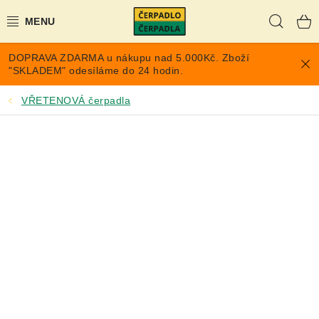
Přejít
Hleda
na
obsah
DOPRAVA ZDARMA u nákupu nad 5.000Kč. Zboží
AKCE A SLEVY
"SKLADEM" odesíláme do 24 hodin.
PONORNÁ ČERPADLA
VŘETENOVÁ čerpadla
VYUŽITÍ DEŠŤOVÉ VODY
TLAKOVÉ NÁDOBY NA VODU
PŘÍSLUŠENSTVÍ PRO ČERPADLA
POPTÁVKA
EXPANZOMATY NA TOPENÍ