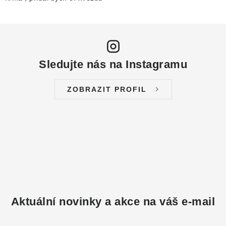
NÁHRADNÍ DÍLY
PRODUKTY VYŘAZENÉ Z NABÍDKY
Sledujte nás na Instagramu
BAZAR, ROZBALENO
SEKAČKY, ZÁVLAHY
ZOBRAZIT PROFIL
Kontakt
Sleva pro registrované
Hodnocení obchodu
Způsob dopravy
Obchodní podmínky
Reklamace
O nás
GDPR
Poptávka
Aktuální novinky a akce na váš e-mail