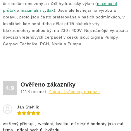
DRENÁŽNÍ ČERPADLA
čerpadlům omezený a nižší hydraulický výkon (
maximální
průtok
a
maximální výtlak
). Jsou ale levnější na výrobu a
KALOVÁ ČERPADLA
opravu, proto jsou často preferována v našich podmínkách, v
lokalitách kde není třeba dělat příliš hluboké vrty.
Elektromotory mohou být na 230 i 400V. Nejznámější výrobci a
ČERPACÍ JÍMKY KANALIZACE
dovozci vřetenových čerpadel v česku jsou: Sigma Pumpy,
Čerpací Technika, PCH, Noria a Pumpa.
OBĚHOVÁ ČERPADLA
DOMÁCÍ VODÁRNY
POVRCHOVÁ ČERPADLA
Ověřeno zákazníky
4.9
BAZÉNOVÁ ČERPADLA
1118
recenzí.
Zobrazit všechny recenze
RUČNÍ ČERPADLA
Jan Stehlík
KABELY A SPOJKY
vstřícný přístup , rychlost, kvalita, ctí stejné hodnoty jako má
firma , přidal bych 6. hvězdu