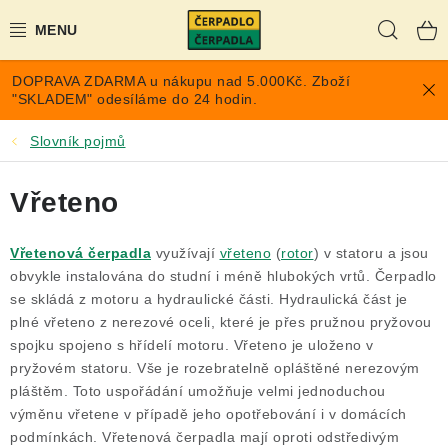
Přejít
Hleda
na
obsah
DOPRAVA ZDARMA u nákupu nad 5.000Kč. Zboží
AKCE A SLEVY
"SKLADEM" odesíláme do 24 hodin.
PONORNÁ ČERPADLA
Slovník pojmů
VYUŽITÍ DEŠŤOVÉ VODY
Vřeteno
TLAKOVÉ NÁDOBY NA VODU
Vřetenová čerpadla
využívají
vřeteno
(
rotor
) v statoru a jsou
obvykle instalována do studní i méně hlubokých vrtů. Čerpadlo
PŘÍSLUŠENSTVÍ PRO ČERPADLA
se skládá z motoru a hydraulické části. Hydraulická část je
plné vřeteno z nerezové oceli, které je přes pružnou pryžovou
POPTÁVKA
spojku spojeno s hřídelí motoru. Vřeteno je uloženo v
pryžovém statoru. Vše je rozebratelně opláštěné nerezovým
pláštěm. Toto uspořádání umožňuje velmi jednoduchou
EXPANZOMATY NA TOPENÍ
výměnu vřetene v případě jeho opotřebování i v domácích
podmínkách. Vřetenová čerpadla mají oproti odstředivým