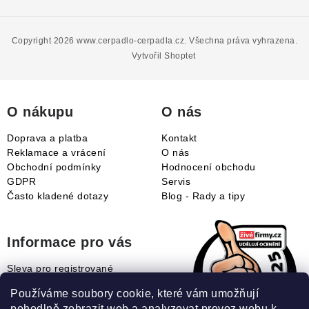
Z
á
p
Copyright 2026
www.cerpadlo-cerpadla.cz
. Všechna práva vyhrazena.
a
Vytvořil Shoptet
t
í
O nákupu
O nás
Doprava a platba
Kontakt
Reklamace a vrácení
O nás
Obchodní podmínky
Hodnocení obchodu
GDPR
Servis
Často kladené dotazy
Blog - Rady a tipy
Informace pro vás
Sleva pro registrované
Naše novinky
Používáme soubory cookie, které vám umožňují
Jak uplatnit slevový kupón?
pohodlně zobrazit web a analyzovat provoz webu k