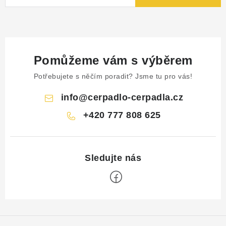
Pomůžeme vám s výběrem
Potřebujete s něčím poradit? Jsme tu pro vás!
info
@
cerpadlo-cerpadla.cz
+420 777 808 625
Z
á