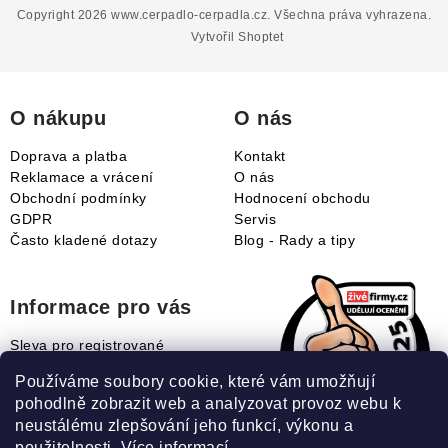
p
Copyright 2026
www.cerpadlo-cerpadla.cz
. Všechna práva vyhrazena.
a
Vytvořil Shoptet
t
í
O nákupu
O nás
Doprava a platba
Kontakt
Reklamace a vrácení
O nás
Obchodní podmínky
Hodnocení obchodu
GDPR
Servis
Často kladené dotazy
Blog - Rady a tipy
Informace pro vás
Sleva pro registrované
Naše novinky
Používáme soubory cookie, které vám umožňují
Jak uplatnit slevový kupón?
pohodlně zobrazit web a analyzovat provoz webu k
Jak nakupovat?
neustálému zlepšování jeho funkcí, výkonu a
Slovník pojmů
použitelnosti.
Více informací