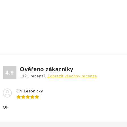
DRENÁŽNÍ ČERPADLA
KALOVÁ ČERPADLA
ČERPACÍ JÍMKY KANALIZACE
OBĚHOVÁ ČERPADLA
DOMÁCÍ VODÁRNY
Ověřeno zákazníky
4.9
POVRCHOVÁ ČERPADLA
1121
recenzí.
Zobrazit všechny recenze
BAZÉNOVÁ ČERPADLA
Jiří Lesonický
RUČNÍ ČERPADLA
Ok
KABELY A SPOJKY