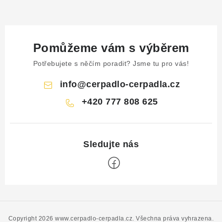
Pomůžeme vám s výběrem
Potřebujete s něčím poradit? Jsme tu pro vás!
info
@
cerpadlo-cerpadla.cz
+420 777 808 625
Z
á
p
Copyright 2026
www.cerpadlo-cerpadla.cz
. Všechna práva vyhrazena.