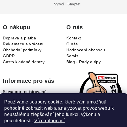
a
Vytvořil Shoptet
t
í
O nákupu
O nás
Doprava a platba
Kontakt
Reklamace a vrácení
O nás
Obchodní podmínky
Hodnocení obchodu
GDPR
Servis
Často kladené dotazy
Blog - Rady a tipy
Informace pro vás
Sleva pro registrované
Naše novinky
Používáme soubory cookie, které vám umožňují
Jak uplatnit slevový kupón?
pohodlně zobrazit web a analyzovat provoz webu k
Jak nakupovat?
neustálému zlepšování jeho funkcí, výkonu a
Slovník pojmů
použitelnosti.
Více informací