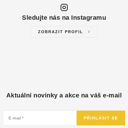
NÁHRADNÍ DÍLY
Sledujte nás na Instagramu
PRODUKTY VYŘAZENÉ Z NABÍDKY
ZOBRAZIT PROFIL
BAZAR, ROZBALENO
SEKAČKY, ZÁVLAHY
Kontakt
Sleva pro registrované
Hodnocení obchodu
Způsob dopravy
Obchodní podmínky
Reklamace
O nás
GDPR
Poptávka
Aktuální novinky a akce na váš e-mail
E-mail
PŘIHLÁSIT SE