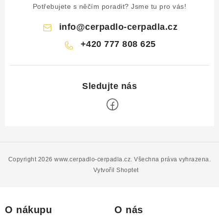
Potřebujete s něčím poradit? Jsme tu pro vás!
info
@
cerpadlo-cerpadla.cz
+420 777 808 625
Z
á
p
Copyright 2026
www.cerpadlo-cerpadla.cz
. Všechna práva vyhrazena.
a
Vytvořil Shoptet
t
í
O nákupu
O nás