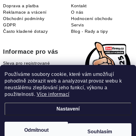
Doprava a platba
Kontakt
Reklamace a vrácení
O nás
Obchodní podmínky
Hodnocení obchodu
GDPR
Servis
Často kladené dotazy
Blog - Rady a tipy
Informace pro vás
Sleva pro registrované
Naše novinky
Používáme soubory cookie, které vám umožňují
Jak uplatnit slevový kupón?
pohodlně zobrazit web a analyzovat provoz webu k
Jak nakupovat?
neustálému zlepšování jeho funkcí, výkonu a
Slovník pojmů
použitelnosti.
Více informací
Nastavení
Recenze našeho eshopu:
Odmítnout
Souhlasím