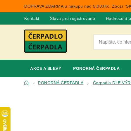
Přejít
DOPRAVA ZDARMA u nákupu nad 5.000Kč. Zboží "SK
na
obsah
Kontakt
Sleva pro registrované
Hodnocení 
AKCE A SLEVY
PONORNÁ ČERPADLA
Domů
PONORNÁ ČERPADLA
Čerpadla DLE VÝ