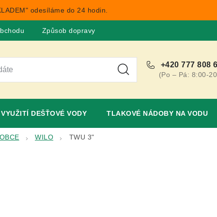
LADEM" odesíláme do 24 hodin.
obchodu
Způsob dopravy
Obchodní podmínky
Rekla
+420 777 808 
(Po – Pá: 8:00-20
VYUŽITÍ DEŠŤOVÉ VODY
TLAKOVÉ NÁDOBY NA VODU
ROBCE
WILO
TWU 3"