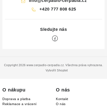
info
@
cerpadlo-cerpadla.cz
+420 777 808 625
Z
á
p
Copyright 2026
www.cerpadlo-cerpadla.cz
. Všechna práva vyhrazena.
a
Vytvořil Shoptet
t
í
O nákupu
O nás
Doprava a platba
Kontakt
Reklamace a vrácení
O nás