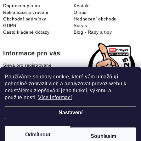
Doprava a platba
Kontakt
Reklamace a vrácení
O nás
Obchodní podmínky
Hodnocení obchodu
GDPR
Servis
Často kladené dotazy
Blog - Rady a tipy
Informace pro vás
Sleva pro registrované
Naše novinky
Používáme soubory cookie, které vám umožňují
Jak uplatnit slevový kupón?
pohodlně zobrazit web a analyzovat provoz webu k
Jak nakupovat?
neustálému zlepšování jeho funkcí, výkonu a
Slovník pojmů
použitelnosti.
Více informací
Nastavení
Recenze našeho eshopu:
Odmítnout
Souhlasím