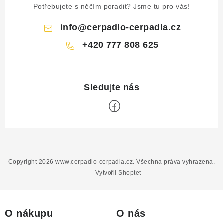
Potřebujete s něčím poradit? Jsme tu pro vás!
info
@
cerpadlo-cerpadla.cz
+420 777 808 625
Z
á
p
Copyright 2026
www.cerpadlo-cerpadla.cz
. Všechna práva vyhrazena.
a
Vytvořil Shoptet
t
í
O nákupu
O nás