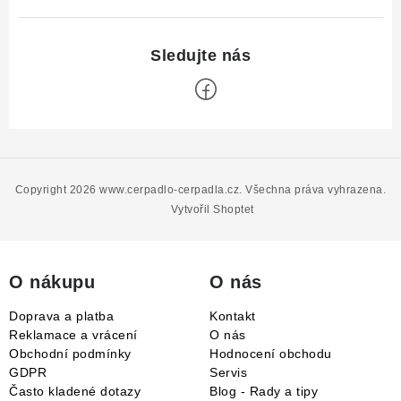
Z
á
p
Copyright 2026
www.cerpadlo-cerpadla.cz
. Všechna práva vyhrazena.
a
Vytvořil Shoptet
t
í
O nákupu
O nás
Doprava a platba
Kontakt
Reklamace a vrácení
O nás
Obchodní podmínky
Hodnocení obchodu
GDPR
Servis
Často kladené dotazy
Blog - Rady a tipy