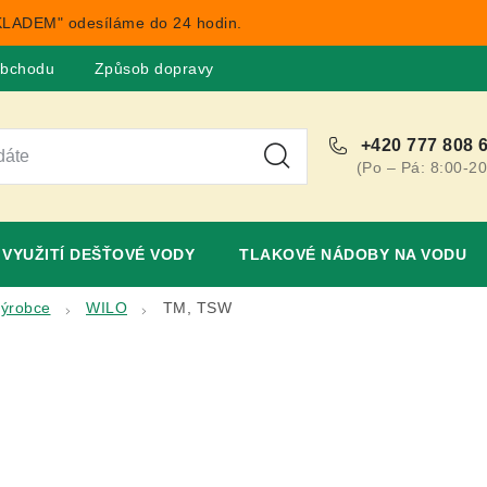
LADEM" odesíláme do 24 hodin.
obchodu
Způsob dopravy
Obchodní podmínky
Rekla
+420 777 808 
(Po – Pá: 8:00-20
VYUŽITÍ DEŠŤOVÉ VODY
TLAKOVÉ NÁDOBY NA VODU
výrobce
WILO
TM, TSW