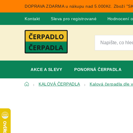
Přejít
DOPRAVA ZDARMA u nákupu nad 5.000Kč. Zboží "SK
na
obsah
Kontakt
Sleva pro registrované
Hodnocení 
AKCE A SLEVY
PONORNÁ ČERPADLA
Domů
KALOVÁ ČERPADLA
Kalová čerpadla dle 