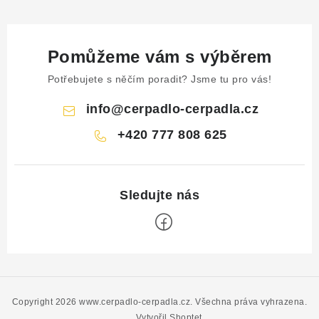
Pomůžeme vám s výběrem
Potřebujete s něčím poradit? Jsme tu pro vás!
info
@
cerpadlo-cerpadla.cz
+420 777 808 625
Z
á
p
Copyright 2026
www.cerpadlo-cerpadla.cz
. Všechna práva vyhrazena.
Vytvořil Shoptet