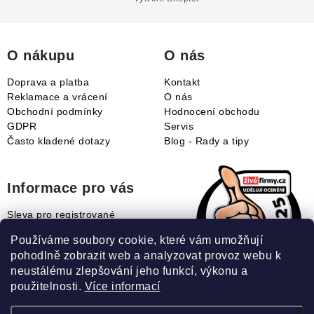
a
t
í
O nákupu
O nás
Doprava a platba
Kontakt
Reklamace a vrácení
O nás
Obchodní podmínky
Hodnocení obchodu
GDPR
Servis
Často kladené dotazy
Blog - Rady a tipy
Informace pro vás
Sleva pro registrované
Naše novinky
Používáme soubory cookie, které vám umožňují
Jak uplatnit slevový kupón?
pohodlně zobrazit web a analyzovat provoz webu k
Jak nakupovat?
neustálému zlepšování jeho funkcí, výkonu a
Slovník pojmů
použitelnosti.
Více informací