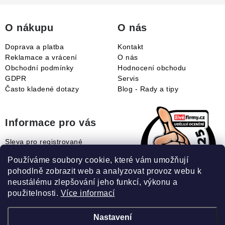
t
í
O nákupu
O nás
Doprava a platba
Kontakt
Reklamace a vrácení
O nás
Obchodní podmínky
Hodnocení obchodu
GDPR
Servis
Často kladené dotazy
Blog - Rady a tipy
Informace pro vás
Sleva pro registrované
Naše novinky
Používáme soubory cookie, které vám umožňují
Jak uplatnit slevový kupón?
pohodlně zobrazit web a analyzovat provoz webu k
Jak nakupovat?
neustálému zlepšování jeho funkcí, výkonu a
Slovník pojmů
použitelnosti.
Více informací
Nastavení