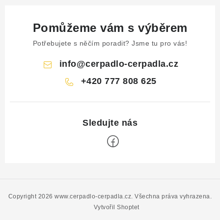
Pomůžeme vám s výběrem
Potřebujete s něčím poradit? Jsme tu pro vás!
info
@
cerpadlo-cerpadla.cz
+420 777 808 625
Z
á
p
Copyright 2026
www.cerpadlo-cerpadla.cz
. Všechna práva vyhrazena.
a
Vytvořil Shoptet