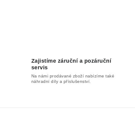
Zajistíme záruční a pozáruční
servis
Na námi prodávané zboží nabízíme také
náhradní díly a příslušenství.