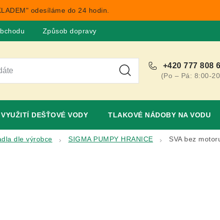
LADEM" odesíláme do 24 hodin.
obchodu
Způsob dopravy
Obchodní podmínky
Rekla
+420 777 808 
(Po – Pá: 8:00-20
VYUŽITÍ DEŠŤOVÉ VODY
TLAKOVÉ NÁDOBY NA VODU
dla dle výrobce
SIGMA PUMPY HRANICE
SVA bez motor