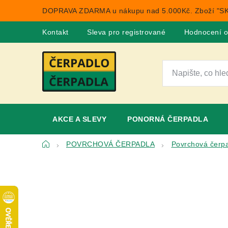
Přejít
DOPRAVA ZDARMA u nákupu nad 5.000Kč. Zboží "SK
na
obsah
Kontakt
Sleva pro registrované
Hodnocení 
AKCE A SLEVY
PONORNÁ ČERPADLA
Domů
POVRCHOVÁ ČERPADLA
Povrchová čerpa